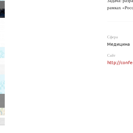
Задача: разр
рамках «Росс
Сфера
Медицина
Сайт
http://conf