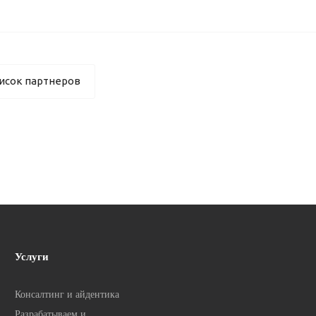
исок партнеров
Услуги
Консалтинг и айдентика
Разрабатываем и