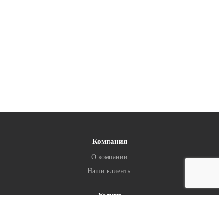
Компания
О компании
Наши клиенты
Услуги
Консалтинг и айдентика