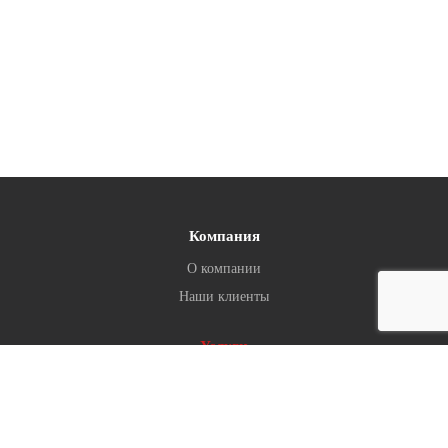
Компания
О компании
Наши клиенты
Услуги
Консалтинг и айдентика
Разрабатываем и поддерживаем
Продвигаем